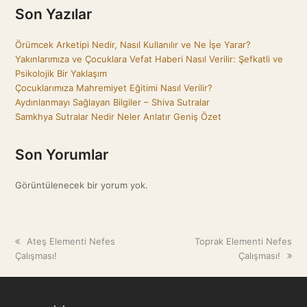
Son Yazılar
Örümcek Arketipi Nedir, Nasıl Kullanılır ve Ne İşe Yarar?
Yakınlarımıza ve Çocuklara Vefat Haberi Nasıl Verilir: Şefkatli ve
Psikolojik Bir Yaklaşım
Çocuklarımıza Mahremiyet Eğitimi Nasıl Verilir?
Aydınlanmayı Sağlayan Bilgiler – Shiva Sutralar
Samkhya Sutralar Nedir Neler Anlatır Geniş Özet
Son Yorumlar
Görüntülenecek bir yorum yok.
previous
Ateş Elementi Nefes
next
Toprak Elementi Nefes
Çalışması!
post:
post:
Çalışması!