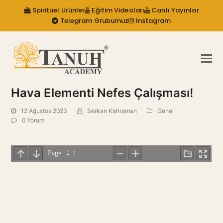
Spiritüel Ürünler
Eğitim Videoları
Canlı Yayınlar
Telegram Grubumuz
Instagram
Hava Elementi Nefes Çalışması!
12 Ağustos 2023
Serkan Kahraman
Genel
0 Yorum