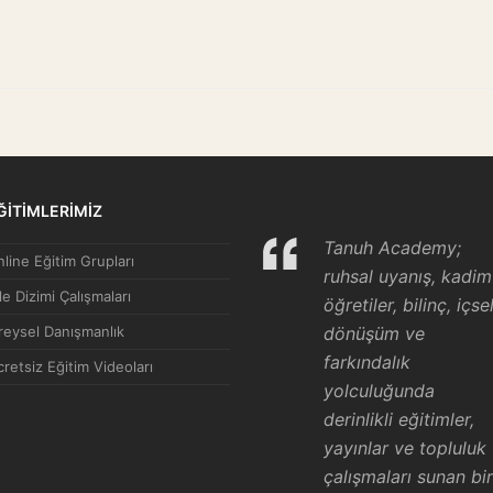
ĞİTİMLERİMİZ
Tanuh Academy;
line Eğitim Grupları
ruhsal uyanış, kadim
le Dizimi Çalışmaları
öğretiler, bilinç, içse
reysel Danışmanlık
dönüşüm ve
farkındalık
retsiz Eğitim Videoları
yolculuğunda
derinlikli eğitimler,
yayınlar ve topluluk
çalışmaları sunan bir