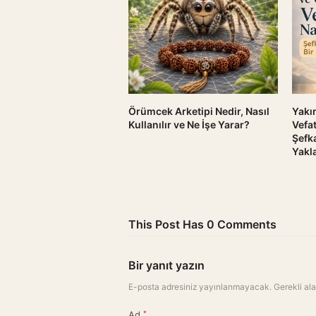
Örümcek Arketipi Nedir, Nasıl
Yakı
Kullanılır ve Ne İşe Yarar?
Vefat
Şefka
Yakl
This Post Has 0 Comments
Bir yanıt yazın
E-posta adresiniz yayınlanmayacak.
Gerekli al
Ad
*