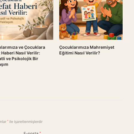
Çocuklarımıza Mahremiyet
nlarımıza ve Çocuklara
Eğitimi Nasıl Verilir?
 Haberi Nasıl Verilir:
tli ve Psikolojik Bir
aşım
anlar
*
ile işaretlenmişlerdir
E-posta
*