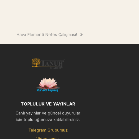
next
Hava Elementi Nefes Çalışması!
post:
l
TOPLULUK VE YAYINLAR
Canlı yayınlar ve güncel duyurular
için topluluğumuza katılabilirsiniz.
Telegram Grubumuz
Videolarımız