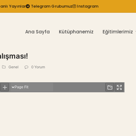
anlı Yayınlar
Telegram Grubumuz
Instagram
Ana Sayfa
Kütüphanemiz
Eğitimlerimiz
lışması!
Genel
0 Yorum