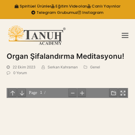
Spiritüel Ürünler
Eğitim Videoları
Canlı Yayınlar
Telegram Grubumuz
Instagram
Organ Şifalandırma Meditasyonu!
22 Ekim 2023
Serkan Kahraman
Genel
0 Yorum