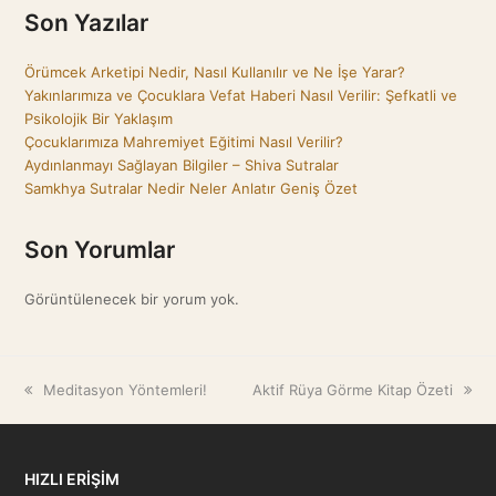
Son Yazılar
Örümcek Arketipi Nedir, Nasıl Kullanılır ve Ne İşe Yarar?
Yakınlarımıza ve Çocuklara Vefat Haberi Nasıl Verilir: Şefkatli ve
Psikolojik Bir Yaklaşım
Çocuklarımıza Mahremiyet Eğitimi Nasıl Verilir?
Aydınlanmayı Sağlayan Bilgiler – Shiva Sutralar
Samkhya Sutralar Nedir Neler Anlatır Geniş Özet
Son Yorumlar
Görüntülenecek bir yorum yok.
previous
Meditasyon Yöntemleri!
next
Aktif Rüya Görme Kitap Özeti
post:
post:
HIZLI ERİŞİM