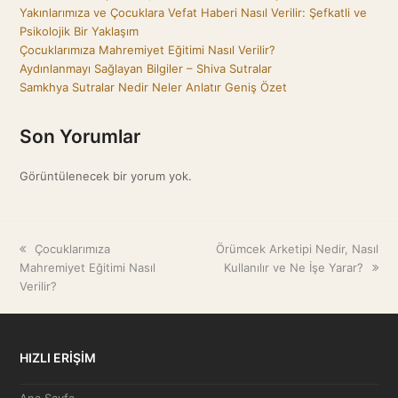
Yakınlarımıza ve Çocuklara Vefat Haberi Nasıl Verilir: Şefkatli ve
Psikolojik Bir Yaklaşım
Çocuklarımıza Mahremiyet Eğitimi Nasıl Verilir?
Aydınlanmayı Sağlayan Bilgiler – Shiva Sutralar
Samkhya Sutralar Nedir Neler Anlatır Geniş Özet
Son Yorumlar
Görüntülenecek bir yorum yok.
previous
Çocuklarımıza
next
Örümcek Arketipi Nedir, Nasıl
Mahremiyet Eğitimi Nasıl
post:
post:
Kullanılır ve Ne İşe Yarar?
Verilir?
HIZLI ERİŞİM
Ana Sayfa