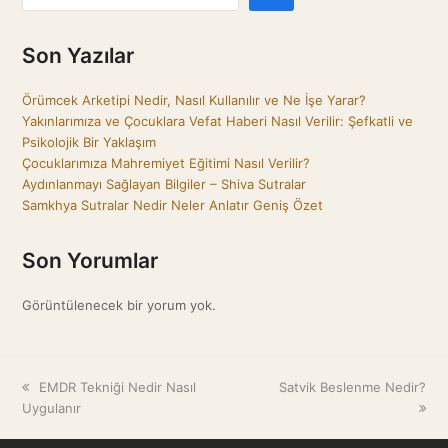
Son Yazılar
Örümcek Arketipi Nedir, Nasıl Kullanılır ve Ne İşe Yarar?
Yakınlarımıza ve Çocuklara Vefat Haberi Nasıl Verilir: Şefkatli ve
Psikolojik Bir Yaklaşım
Çocuklarımıza Mahremiyet Eğitimi Nasıl Verilir?
Aydınlanmayı Sağlayan Bilgiler – Shiva Sutralar
Samkhya Sutralar Nedir Neler Anlatır Geniş Özet
Son Yorumlar
Görüntülenecek bir yorum yok.
previous
EMDR Tekniği Nedir Nasıl
next
Satvik Beslenme Nedir?
Uygulanır
post:
post: