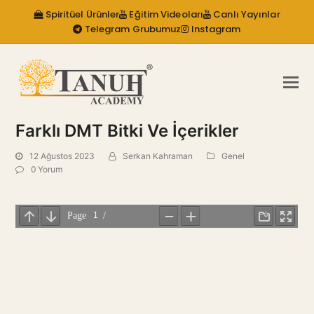
Spiritüel Ürünler
Eğitim Videoları
Canlı Yayınlar
Telegram Grubumuz
Instagram
Farklı DMT Bitki Ve İçerikler
12 Ağustos 2023
Serkan Kahraman
Genel
0 Yorum