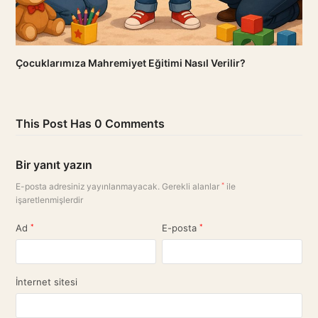
Çocuklarımıza Mahremiyet Eğitimi Nasıl Verilir?
This Post Has 0 Comments
Bir yanıt yazın
E-posta adresiniz yayınlanmayacak.
Gerekli alanlar
*
ile
işaretlenmişlerdir
Ad
*
E-posta
*
İnternet sitesi