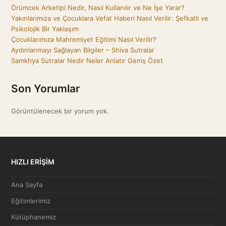
Örümcek Arketipi Nedir, Nasıl Kullanılır ve Ne İşe Yarar?
Yakınlarımıza ve Çocuklara Vefat Haberi Nasıl Verilir: Şefkatli ve
Psikolojik Bir Yaklaşım
Çocuklarımıza Mahremiyet Eğitimi Nasıl Verilir?
Aydınlanmayı Sağlayan Bilgiler – Shiva Sutralar
Samkhya Sutralar Nedir Neler Anlatır Geniş Özet
Son Yorumlar
Görüntülenecek bir yorum yok.
HIZLI ERİŞİM
Ana Sayfa
Eğitimlerimiz
Kütüphanemiz