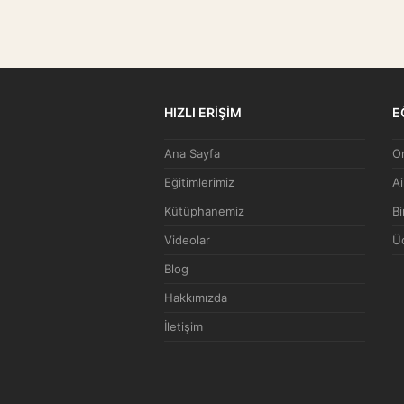
HIZLI ERİŞİM
E
Ana Sayfa
On
Eğitimlerimiz
Ai
Kütüphanemiz
Bi
Videolar
Üc
Blog
Hakkımızda
İletişim