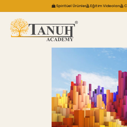
Spiritüel Ürünler
Eğitim Videoları
C