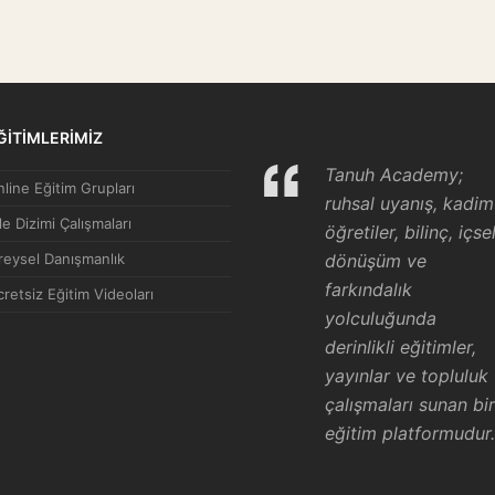
ĞİTİMLERİMİZ
Tanuh Academy;
line Eğitim Grupları
ruhsal uyanış, kadim
le Dizimi Çalışmaları
öğretiler, bilinç, içse
reysel Danışmanlık
dönüşüm ve
farkındalık
retsiz Eğitim Videoları
yolculuğunda
derinlikli eğitimler,
yayınlar ve topluluk
çalışmaları sunan bir
eğitim platformudur.