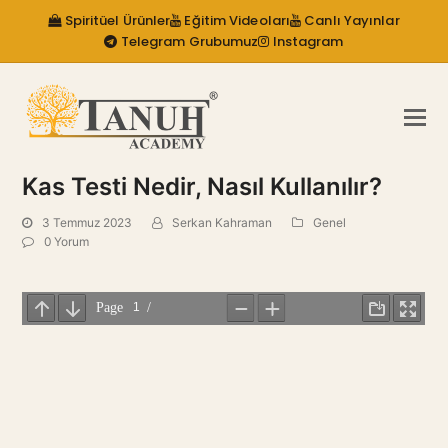
Spiritüel Ürünler
Eğitim Videoları
Canlı Yayınlar
Telegram Grubumuz
Instagram
Kas Testi Nedir, Nasıl Kullanılır?
3 Temmuz 2023
Serkan Kahraman
Genel
0 Yorum