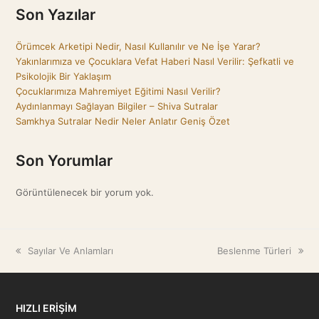
Son Yazılar
Örümcek Arketipi Nedir, Nasıl Kullanılır ve Ne İşe Yarar?
Yakınlarımıza ve Çocuklara Vefat Haberi Nasıl Verilir: Şefkatli ve
Psikolojik Bir Yaklaşım
Çocuklarımıza Mahremiyet Eğitimi Nasıl Verilir?
Aydınlanmayı Sağlayan Bilgiler – Shiva Sutralar
Samkhya Sutralar Nedir Neler Anlatır Geniş Özet
Son Yorumlar
Görüntülenecek bir yorum yok.
previous
Sayılar Ve Anlamları
next
Beslenme Türleri
post:
post:
HIZLI ERİŞİM