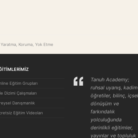
a) Yaratma, Koruma, Yok Etme
ĞİTİMLERİMİZ
Tanuh Academy;
line Eğitim Grupları
ruhsal uyanış, kadim
le Dizimi Çalışmaları
öğretiler, bilinç, içse
reysel Danışmanlık
dönüşüm ve
farkındalık
retsiz Eğitim Videoları
yolculuğunda
derinlikli eğitimler,
yayınlar ve topluluk