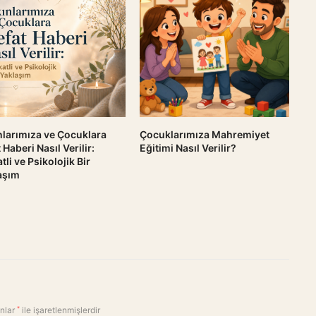
Çocuklarımıza Mahremiyet
nlarımıza ve Çocuklara
Eğitimi Nasıl Verilir?
 Haberi Nasıl Verilir:
tli ve Psikolojik Bir
aşım
anlar
*
ile işaretlenmişlerdir