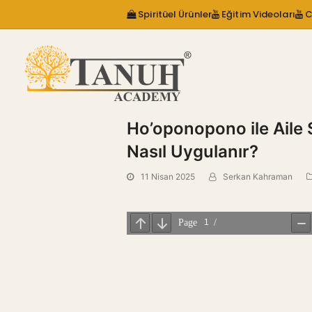
Spiritüel Ürünler
Eğitim Videoları
C
Ho’oponopono ile Aile 
Nasıl Uygulanır?
11 Nisan 2025
Serkan Kahraman