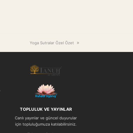
next
Yoga Sutralar Özel Özet
post:
l
TOPLULUK VE YAYINLAR
Canlı yayınlar ve güncel duyurular
için topluluğumuza katılabilirsiniz.