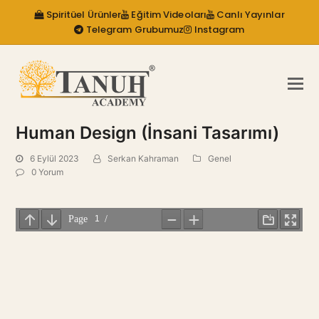
Spiritüel Ürünler
Eğitim Videoları
Canlı Yayınlar
Telegram Grubumuz
Instagram
Human Design (İnsani Tasarımı)
6 Eylül 2023
Serkan Kahraman
Genel
0 Yorum