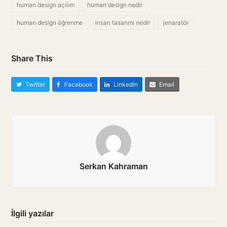
human design açılım
human design nedir
human design öğrenme
insan tasarımı nedir
jenaratör
Share This
Twitter
Facebook
LinkedIn
Email
Serkan Kahraman
İlgili yazılar