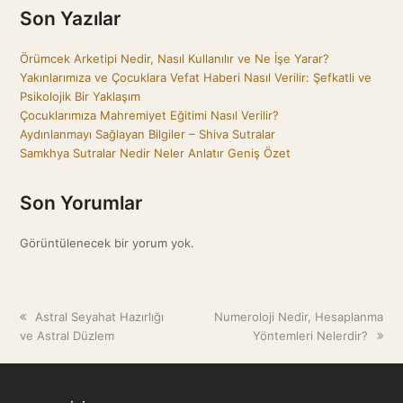
Son Yazılar
Örümcek Arketipi Nedir, Nasıl Kullanılır ve Ne İşe Yarar?
Yakınlarımıza ve Çocuklara Vefat Haberi Nasıl Verilir: Şefkatli ve
Psikolojik Bir Yaklaşım
Çocuklarımıza Mahremiyet Eğitimi Nasıl Verilir?
Aydınlanmayı Sağlayan Bilgiler – Shiva Sutralar
Samkhya Sutralar Nedir Neler Anlatır Geniş Özet
Son Yorumlar
Görüntülenecek bir yorum yok.
previous
Astral Seyahat Hazırlığı
next
Numeroloji Nedir, Hesaplanma
ve Astral Düzlem
post:
post:
Yöntemleri Nelerdir?