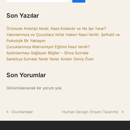
Son Yazılar
Örümcek Arketipi Nedir, Nasıl Kullanılır ve Ne İşe Yarar?
Yakınlarımıza ve Çocuklara Vefat Haberi Nasıl Verilir: Şefkatli ve
Psikolojik Bir Yaklaşım
Çocuklarımıza Mahremiyet Eğitimi Nasıl Verilir?
Aydınlanmayı Sağlayan Bilgiler – Shiva Sutralar
Samkhya Sutralar Nedir Neler Anlatır Geniş Özet
Son Yorumlar
Görüntülenecek bir yorum yok.
previous
Olumlamalar
next
Human Design (İnsani Tasarımı)
post:
post: