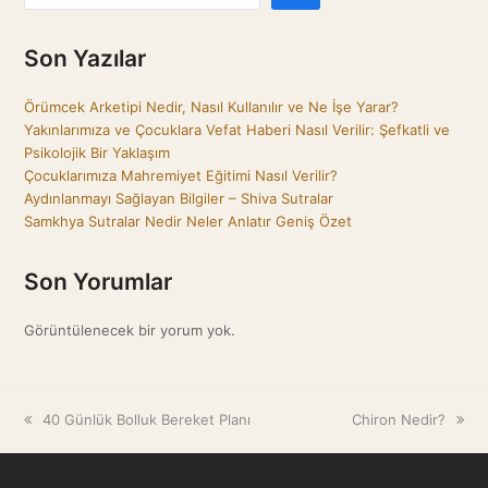
Son Yazılar
Örümcek Arketipi Nedir, Nasıl Kullanılır ve Ne İşe Yarar?
Yakınlarımıza ve Çocuklara Vefat Haberi Nasıl Verilir: Şefkatli ve
Psikolojik Bir Yaklaşım
Çocuklarımıza Mahremiyet Eğitimi Nasıl Verilir?
Aydınlanmayı Sağlayan Bilgiler – Shiva Sutralar
Samkhya Sutralar Nedir Neler Anlatır Geniş Özet
Son Yorumlar
Görüntülenecek bir yorum yok.
previous
40 Günlük Bolluk Bereket Planı
next
Chiron Nedir?
post:
post: