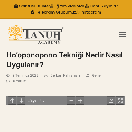
Spiritüel Ürünler
Eğitim Videoları
Canlı Yayınlar
Telegram Grubumuz
Instagram
Ho’oponopono Tekniği Nedir Nasıl
Uygulanır?
9 Temmuz 2023
Serkan Kahraman
Genel
0 Yorum