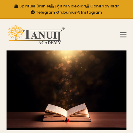
Spiritüel Ürünler
Eğitim Videoları
Canlı Yayınlar
Telegram Grubumuz
Instagram