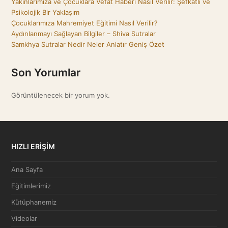
Yakınlarımıza ve Çocuklara Vefat Haberi Nasıl Verilir: Şefkatli ve
Psikolojik Bir Yaklaşım
Çocuklarımıza Mahremiyet Eğitimi Nasıl Verilir?
Aydınlanmayı Sağlayan Bilgiler – Shiva Sutralar
Samkhya Sutralar Nedir Neler Anlatır Geniş Özet
Son Yorumlar
Görüntülenecek bir yorum yok.
HIZLI ERİŞİM
Ana Sayfa
Eğitimlerimiz
Kütüphanemiz
Videolar