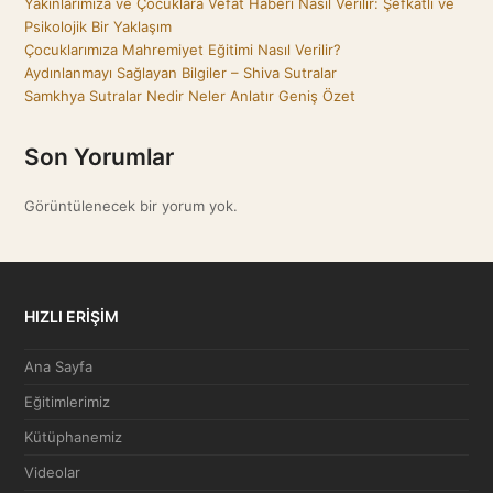
Yakınlarımıza ve Çocuklara Vefat Haberi Nasıl Verilir: Şefkatli ve
Psikolojik Bir Yaklaşım
Çocuklarımıza Mahremiyet Eğitimi Nasıl Verilir?
Aydınlanmayı Sağlayan Bilgiler – Shiva Sutralar
Samkhya Sutralar Nedir Neler Anlatır Geniş Özet
Son Yorumlar
Görüntülenecek bir yorum yok.
HIZLI ERİŞİM
Ana Sayfa
Eğitimlerimiz
Kütüphanemiz
Videolar