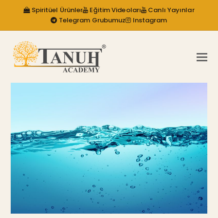
Spiritüel Ürünler
Eğitim Videoları
Canlı Yayınlar
Telegram Grubumuz
Instagram