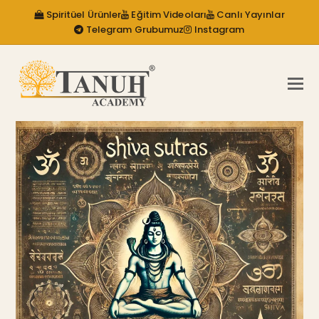
Spiritüel Ürünler
Eğitim Videoları
Canlı Yayınlar
Telegram Grubumuz
Instagram