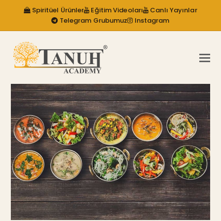
Spiritüel Ürünler
Eğitim Videoları
Canlı Yayınlar
Telegram Grubumuz
Instagram