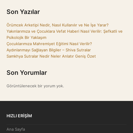
Son Yazılar
Örümcek Arketipi Nedir, Nasıl Kullanılır ve Ne İşe Yarar?
Yakınlarımıza ve Çocuklara Vefat Haberi Nasıl Verilir: Şefkatli ve
Psikolojik Bir Yaklaşım
Çocuklarımıza Mahremiyet Eğitimi Nasıl Verilir?
Aydınlanmayı Sağlayan Bilgiler – Shiva Sutralar
Samkhya Sutralar Nedir Neler Anlatır Geniş Özet
Son Yorumlar
Görüntülenecek bir yorum yok.
HIZLI ERİŞİM
Ana Sayfa