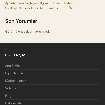
Aydınlanmayı Sağlayan Bilgiler – Shiva Sutralar
Samkhya Sutralar Nedir Neler Anlatır Geniş Özet
Son Yorumlar
Görüntülenecek bir yorum yok.
HIZLI ERİŞİM
Ana Sayfa
Eğitimlerimiz
Kütüphanemiz
Videolar
Blog
Hakkımızda