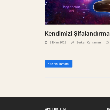
Kendimizi Şifalandırma
8 Ekim 2023
Serkan Kahraman
Yazının Tamamı
HIZLI ERİŞİM
E