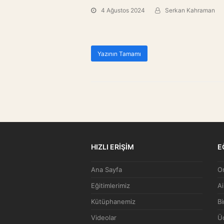
4 Ağustos 2024
Serkan Kahraman
Yazının Tamamı
HIZLI ERİŞİM
E
Ana Sayfa
On
Eğitimlerimiz
Ai
Kütüphanemiz
Bi
Videolar
Üc