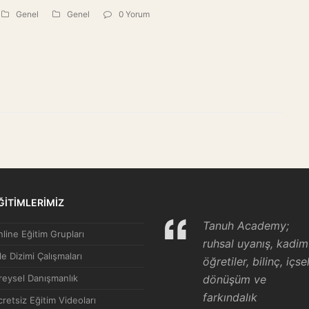
Genel
Genel
0 Yorum
ĞİTİMLERİMİZ
Tanuh Academy;
line Eğitim Grupları
ruhsal uyanış, kadim
le Dizimi Çalışmaları
öğretiler, bilinç, içse
reysel Danışmanlık
dönüşüm ve
farkındalık
retsiz Eğitim Videoları