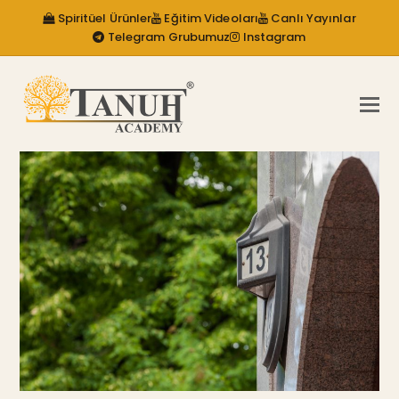
Spiritüel Ürünler
Eğitim Videoları
Canlı Yayınlar
Telegram Grubumuz
Instagram