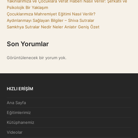
Yakınlarımıza ve Çocuklara Vefat Haberi Nasıl Verilir: Şefkatli ve
Psikolojik Bir Yaklaşım
Çocuklarımıza Mahremiyet Eğitimi Nasıl Verilir?
Aydınlanmayı Sağlayan Bilgiler – Shiva Sutralar
Samkhya Sutralar Nedir Neler Anlatır Geniş Özet
Son Yorumlar
Görüntülenecek bir yorum yok.
HIZLI ERİŞİM
Ana Sayfa
Eğitimlerimiz
Kütüphanemiz
Videolar