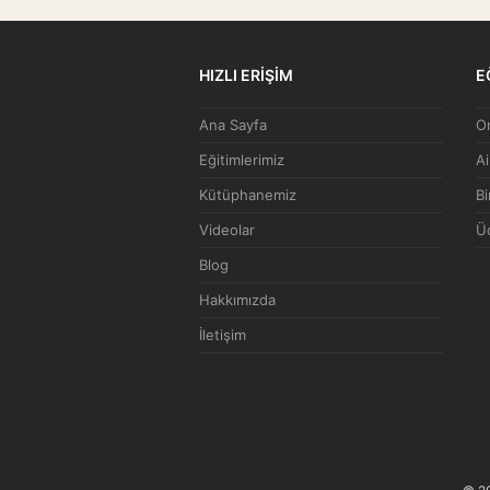
HIZLI ERİŞİM
E
Ana Sayfa
On
Eğitimlerimiz
Ai
Kütüphanemiz
Bi
Videolar
Üc
Blog
Hakkımızda
İletişim