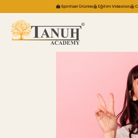
Spiritüel Ürünler
Eğitim Videoları
C