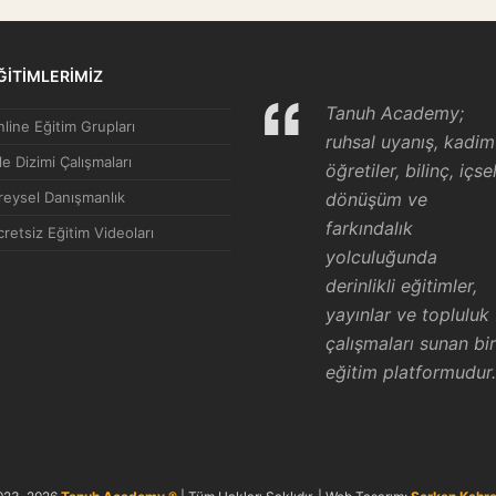
ĞİTİMLERİMİZ
Tanuh Academy;
line Eğitim Grupları
ruhsal uyanış, kadim
le Dizimi Çalışmaları
öğretiler, bilinç, içse
reysel Danışmanlık
dönüşüm ve
farkındalık
retsiz Eğitim Videoları
yolculuğunda
derinlikli eğitimler,
yayınlar ve topluluk
çalışmaları sunan bir
eğitim platformudur.