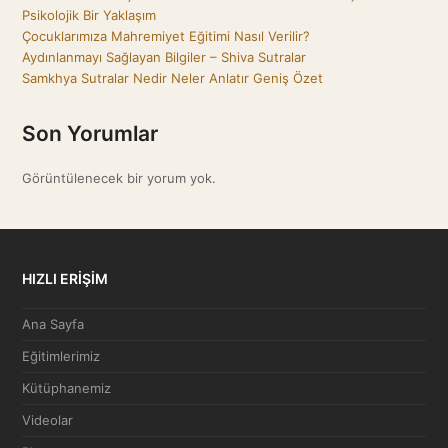
Psikolojik Bir Yaklaşım
Çocuklarımıza Mahremiyet Eğitimi Nasıl Verilir?
Aydınlanmayı Sağlayan Bilgiler – Shiva Sutralar
Samkhya Sutralar Nedir Neler Anlatır Geniş Özet
Son Yorumlar
Görüntülenecek bir yorum yok.
HIZLI ERİŞİM
Ana Sayfa
Eğitimlerimiz
Kütüphanemiz
Videolar