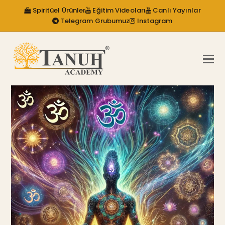
Spiritüel Ürünler
Eğitim Videoları
Canlı Yayınlar
Telegram Grubumuz
Instagram