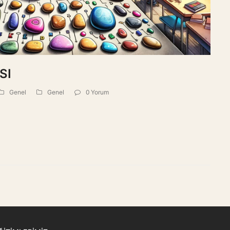
SI
Genel
Genel
0 Yorum