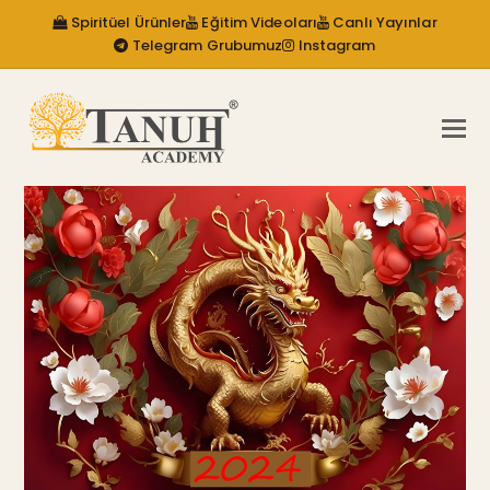
Spiritüel Ürünler
Eğitim Videoları
Canlı Yayınlar
Telegram Grubumuz
Instagram