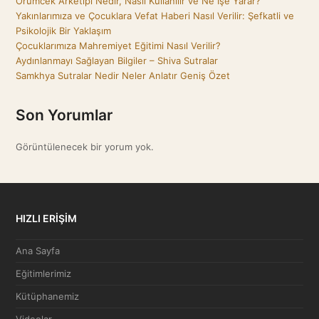
Örümcek Arketipi Nedir, Nasıl Kullanılır ve Ne İşe Yarar?
Yakınlarımıza ve Çocuklara Vefat Haberi Nasıl Verilir: Şefkatli ve
Psikolojik Bir Yaklaşım
Çocuklarımıza Mahremiyet Eğitimi Nasıl Verilir?
Aydınlanmayı Sağlayan Bilgiler – Shiva Sutralar
Samkhya Sutralar Nedir Neler Anlatır Geniş Özet
Son Yorumlar
Görüntülenecek bir yorum yok.
HIZLI ERİŞİM
Ana Sayfa
Eğitimlerimiz
Kütüphanemiz
Videolar