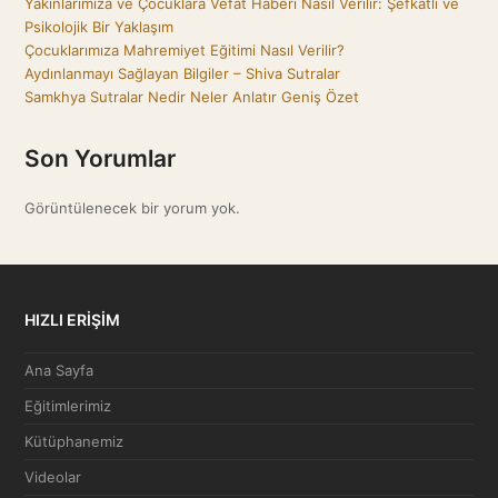
Yakınlarımıza ve Çocuklara Vefat Haberi Nasıl Verilir: Şefkatli ve
Psikolojik Bir Yaklaşım
Çocuklarımıza Mahremiyet Eğitimi Nasıl Verilir?
Aydınlanmayı Sağlayan Bilgiler – Shiva Sutralar
Samkhya Sutralar Nedir Neler Anlatır Geniş Özet
Son Yorumlar
Görüntülenecek bir yorum yok.
HIZLI ERİŞİM
Ana Sayfa
Eğitimlerimiz
Kütüphanemiz
Videolar