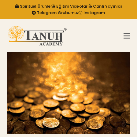
Spiritüel Ürünler
Eğitim Videoları
Canlı Yayınlar
Telegram Grubumuz
Instagram