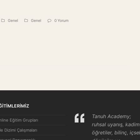
Genel
Genel
0 Yorum
ĞİTİMLERİMİZ
Tanuh Academy;
line Eğitim Grupları
ruhsal uyanış, kadim
le Dizimi Çalışmaları
öğretiler, bilinç, içse
reysel Danışmanlık