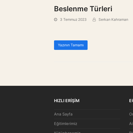
Beslenme Türleri
3 Temmuz 2023
Serkan Kahraman
Yazının Tamamı
HIZLI ERİŞİM
E
Ana Sayfa
On
Eğitimlerimiz
Ai
Kütüphanemiz
Bi