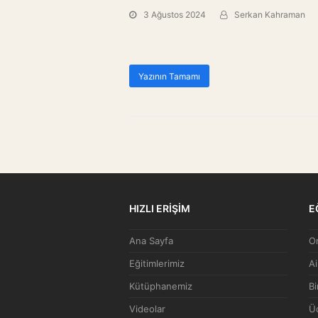
3 Ağustos 2024
Serkan Kahraman
Yazının Tamamı
HIZLI ERİŞİM
E
Ana Sayfa
On
Eğitimlerimiz
Ai
Kütüphanemiz
Bi
Videolar
Üc