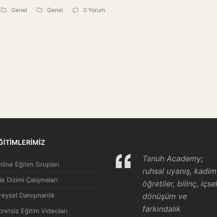
Genel
Genel
0 Yorum
ĞİTİMLERİMİZ
Tanuh Academy;
line Eğitim Grupları
ruhsal uyanış, kadim
le Dizimi Çalışmaları
öğretiler, bilinç, içse
reysel Danışmanlık
dönüşüm ve
farkındalık
retsiz Eğitim Videoları