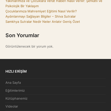
Yakınlarımıza ve Çocuklara Vefat Haberi Nasıl Verilir: Şefkatli ve
Psikolojik Bir Yaklaşım
Çocuklarımıza Mahremiyet Eğitimi Nasıl Verilir?
Aydınlanmayı Sağlayan Bilgiler – Shiva Sutralar
Samkhya Sutralar Nedir Neler Anlatır Geniş Özet
Son Yorumlar
Görüntülenecek bir yorum yok.
HIZLI ERİŞİM
Ana Sayfa
Eğitimlerimiz
Kütüphanemiz
Videolar