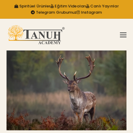
Spiritüel Ürünler
Eğitim Videoları
Canlı Yayınlar
Telegram Grubumuz
Instagram