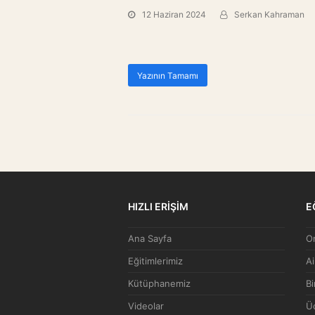
12 Haziran 2024
Serkan Kahraman
Yazının Tamamı
HIZLI ERİŞİM
E
Ana Sayfa
On
Eğitimlerimiz
Ai
Kütüphanemiz
Bi
Videolar
Üc