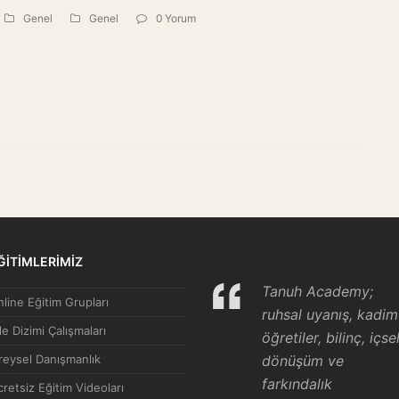
Genel
Genel
0 Yorum
ĞİTİMLERİMİZ
Tanuh Academy;
line Eğitim Grupları
ruhsal uyanış, kadim
le Dizimi Çalışmaları
öğretiler, bilinç, içse
reysel Danışmanlık
dönüşüm ve
farkındalık
retsiz Eğitim Videoları