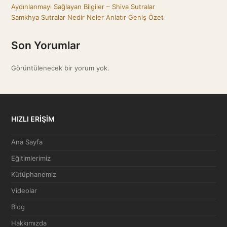
Aydınlanmayı Sağlayan Bilgiler – Shiva Sutralar
Samkhya Sutralar Nedir Neler Anlatır Geniş Özet
Son Yorumlar
Görüntülenecek bir yorum yok.
HIZLI ERİŞİM
Ana Sayfa
Eğitimlerimiz
Kütüphanemiz
Videolar
Blog
Hakkımızda